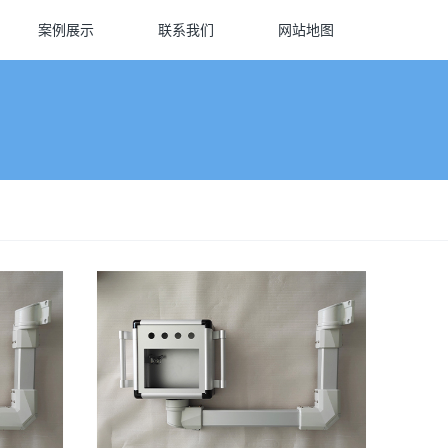
案例展示
联系我们
网站地图