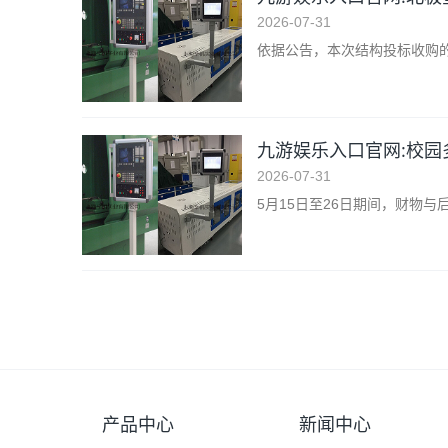
2026-07-31
依据公告，本次结构投标收购的物
九游娱乐入口官网:校
2026-07-31
5月15日至26日期间，财物与
产品中心
新闻中心