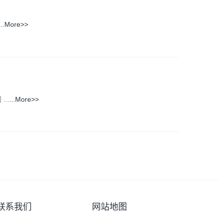
...More>>
..
...More>>
联系我们
网站地图