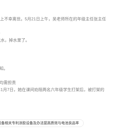
不幸离世。5月21日上午，吴老师所在的年级主任张主任
）
玩水，掉水里了。
知。
均需担责
1月7日，她在课间劝阻两名六年级学生打架后，被打架的
胶设备相关专利涂胶设备及办法提高质效与电池良品率