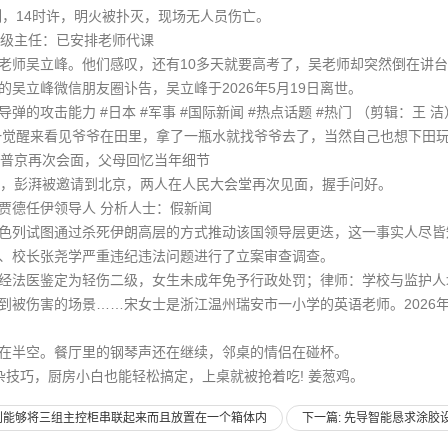
制，14时许，明火被扑灭，现场无人员伤亡。
级主任：已安排老师代课
吴立峰。他们感叹，还有10多天就要高考了，吴老师却突然倒在讲台上
吴立峰微信朋友圈讣告，吴立峰于2026年5月19日离世。
攻击能力 #日本 #军事 #国际新闻 #热点话题 #热门 （剪辑：王 洁
一觉醒来看见爷爷在田里，拿了一瓶水就找爷爷去了，当然自己也想下田
普京再次会面，父母回忆当年细节
，彭湃被邀请到北京，两人在人民大会堂再次见面，握手问好。
德任伊领导人 分析人士：假新闻
列试图通过杀死伊朗高层的方式推动该国领导层更迭，这一事实人尽皆
校长张尧学严重违纪违法问题进行了立案审查调查。
法医鉴定为轻伤二级，女生未成年免予行政处罚；律师：学校与监护人
伤害的场景……宋女士是浙江温州瑞安市一小学的英语老师。2026年
在半空。餐厅里的钢琴声还在继续，邻桌的情侣在碰杯。
巧，厨房小白也能轻松搞定，上桌就被抢着吃! 姜葱鸡。
利能够将三组主控柜串联起来而且放置在一个箱体内
下一篇: 先导智能恳求涂