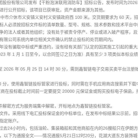
有限公司发布【干粉泡沫联用消防车】招标公告，发布时间为2026年5月
行公开招标，该项目已获审批，资产金额来源为其他。
位于山西省晋中市介休市义安镇义安村义安镇政府西 100 米。交货期要求为 6
标人必须按招标文件标的清单数量、型号、规格、技术参数和技术平台中
的法人或者其他组织；没有处于被责令停产、停业或进入破产程序，且
有限公司系统内单位相关文件确认的禁止投标的处罚期间内。
没有骗取中标或严重违约，没有经有关部门认定的因其施工引起的重大
23 年 1 月 1 日至今，以合同签订之日为准）具有至少 3 项类似本
0 分至 2026 年 05 月 25 日 14 时 30 分，需到鑫智链电子交易
14 时 30 分，使用鑫智链投标管家进行投标，同时需在手机应用商店搜索并
应商在投标截止时间前一定要提交 20000 元保证金或购买投标电子保
分，投标文件解密方式为服务端集中解密，开标地点为鑫智链投标管家。
件。采用线下电汇投标保证金的中标单位，在发布中标结果公示前，招
指定账户。
过去24小时内，包括油轮、集装箱船和其他商船在内的26艘船只在伊朗
，以下为通报全文——情况通报5月21日12时20分，花湖大道东方装