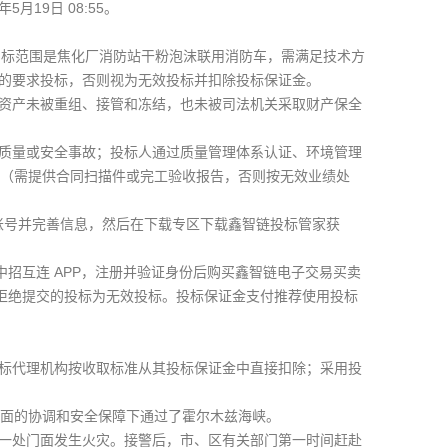
19日 08:55。
0 天，招标范围是焦化厂消防站干粉泡沫联用消防车，需满足技术方
的要求投标，否则视为无效投标并扣除投标保证金。
资产未被重组、接管和冻结，也未被司法机关采取财产保全
质量或安全事故；投标人通过质量管理体系认证、环境管理
标业绩（需提供合同扫描件或完工验收报告，否则按无效业绩处
买卖平台注册账号并完善信息，然后在下载专区下载鑫智链投标管家获
下载中招互连 APP，注册并验证身份后购买鑫智链电子交易买卖
函，拒绝提交的投标为无效投标。投标保证金支付推荐使用投标
标代理机构按收取标准从其投标保证金中直接扣除；采用投
方面的协调和安全保障下通过了霍尔木兹海峡。
饰城一处门面发生火灾。接警后，市、区有关部门第一时间赶赴