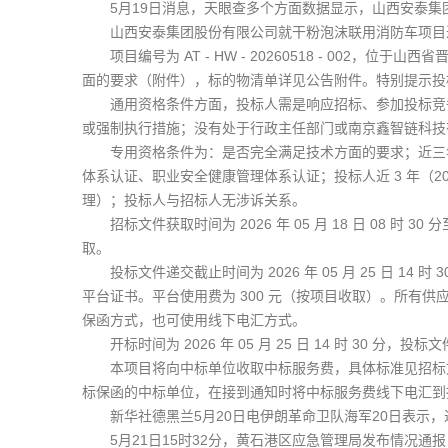
5月19日消息，天眼查多个方面数据显示，山西安泰集团股份
山西安泰集团股份有限公司就干粉泡沫联用消防车项目进
项目编号为 AT - HW - 20260518 - 002，
面的要求（附件），标的物清单详见公告附件。特别提示投
通用资格条件方面，投标人需是响应招标、参加投标竞争
或强制执行措施；没有处于行政主任部门或南京鑫智链科技
专用资格条件为：是否完全满足技术方面的要求；近三年
体系认证、职业安全健康管理体系认证；投标人近 3 年（20
理）；投标人与招标人无涉诉关系。
招标文件获取时间为 2026 年 05 月 18 日 08 时 3
取。
投标文件递交截止时间为 2026 年 05 月 25 日 
平台证书。平台使用费为 300 元（按项目收取）。所有供
保函方式，也可使用线下电汇方式。
开标时间为 2026 年 05 月 25 日 14 时 30 
本项目将向中标单位收取中标服务费，具体标准见招标文
标保函的中标单位，在接到通知时将中标服务费线下电汇到
新华社德黑兰5月20日电伊朗革命卫队海军20日表示，
5月21日15时32分，黄石港区应急管理局发布情况通报