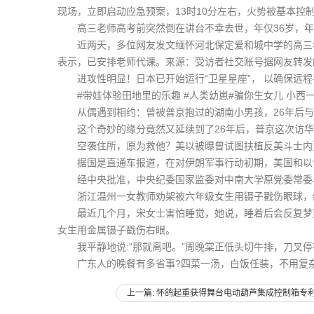
现场，立即启动应急预案，13时10分左右，火势被基本控
高三老师高考前突然倒在讲台不幸去世，年仅36岁，年
近两天，多位网友发文缅怀河北保定爱和城中学的高三老师
表示，已安排老师代课。来源：受访者社交账号据网友转发的
进攻性明显！日本已开始运行“卫星星座”， 以确保远程导弹的
#带娃体验田地里的乐趣 #人类幼崽#骗你生女儿 小西
从偶遇到相约：曾被普京抱过的湖南小男孩，26年后与
这个奇妙的缘分竟然又延续到了26年后，普京这次访华
空袭住所，原为救他？美以被曝曾试图扶植反美斗士内贾
据国是直通车报道，在对伊朗军事行动初期，美国和以色
经中央批准，中央纪委国家监委对中南大学原党委常委、
浙江温州一女教师劝架被六年级女生用镊子戳伤眼球，经
最近几个月，宋女士害怕睡觉，她说，睡着后会反复梦到被
女生用金属镊子戳伤右眼。
我平静地说:“那就离吧。”周晚棠正低头切牛排，刀叉停
广东人的晚餐有多省事?四菜一汤，白饭任装，不用复杂技
上一篇: 怀鸽起重获得舞台电动葫芦集成控制箱专